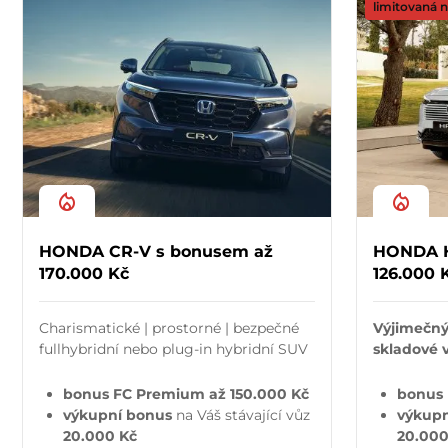
limitovaná 
HONDA CR-V s bonusem až
HONDA H
170.000 Kč
126.000 
Charismatické | prostorné | bezpečné
Výjimečný
fullhybridní nebo plug-in hybridní SUV
skladové 
bonus FC Premium až 150.000 Kč
bonus 
výkupní bonus
na Váš stávající vůz
výkupn
20.000 Kč
20.000