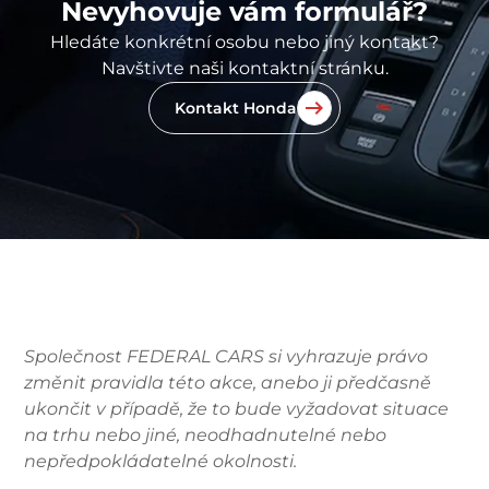
Nevyhovuje vám formulář?
Hledáte konkrétní osobu nebo jiný kontakt?
Navštivte naši kontaktní stránku.
Kontakt Honda
Společnost FEDERAL CARS si vyhrazuje právo
změnit pravidla této akce, anebo ji předčasně
ukončit v případě, že to bude vyžadovat situace
na trhu nebo jiné, neodhadnutelné nebo
nepředpokládatelné okolnosti.