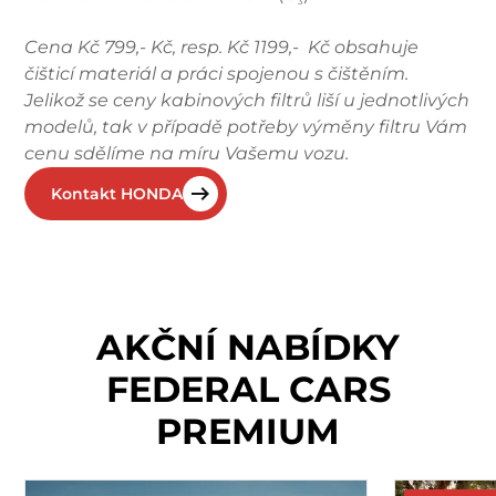
3
Cena Kč 799,- Kč, resp. Kč 1199,- Kč obsahuje
čišticí materiál a práci spojenou s čištěním.
Jelikož se ceny kabinových filtrů liší u jednotlivých
modelů, tak v případě potřeby výměny filtru Vám
cenu sdělíme na míru Vašemu vozu.
Kontakt HONDA
AKČNÍ NABÍDKY
FEDERAL CARS
PREMIUM