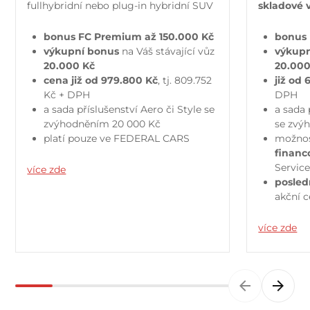
fullhybridní nebo plug-in hybridní SUV
skladové 
bonus FC Premium až 150.000 Kč
bonus 
výkupní bonus
na Váš stávající vůz
výkupn
20.000 Kč
20.000
cena již od 979.800 Kč
, tj. 809.752
již od
Kč + DPH
DPH
a sada příslušenství Aero či Style se
a sada 
zvýhodněním 20 000 Kč
se zvý
platí pouze ve FEDERAL CARS
možnos
financ
Servic
více zde
posled
akční 
více zde