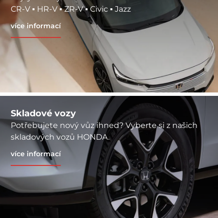
CR-V ▪ HR-V ▪ ZR-V ▪ Civic ▪ Jazz
více informací
Skladové vozy
Potřebujete nový vůz ihned? Vyberte si z našich
skladových vozů HONDA.
více informací