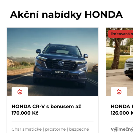
Akční nabídky HONDA
limitovaná 
HONDA CR-V s bonusem až
HONDA H
170.000 Kč
126.000 
Charismatické | prostorné | bezpečné
Výjimečný