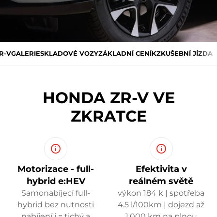
R-V
GALERIE
SKLADOVÉ VOZY
ZÁKLADNÍ CENÍK
ZKUŠEBNÍ JÍZDA
HONDA ZR-V VE
ZKRATCE
Motorizace - full-
Efektivita v
hybrid e:HEV
reálném světě
Samonabíjecí full-
výkon 184 k | spotřeba
hybrid bez nutnosti
4.5 l/100km | dojezd až
nabíjení j = tichý a
1.000 km na plnou