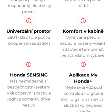
hospodárný elektrický
nádrž
provoz
Univerzální prostor
Komfort v kabině
380 l -1322 l dle počtu
Vyhřívaná přední
sklopených sedadel |
sedadla, kožený volant,
adaptivní tempomat
ve standardní výbavě
Honda SENSING
Aplikace My
Honda+
Náš nejmodernější
bezpečnostní systém
Mějte svůj vůz pod
vidí dopravní značky a
kontrolou - digitální
jízdní podmínky dříve
klíč | digální asistenční
než vy.
služba | vyhledávač
vozidla