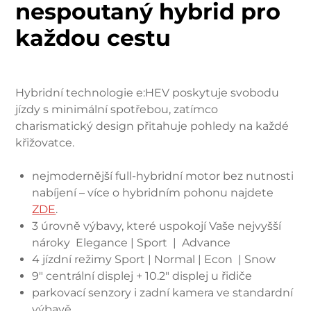
nespoutaný hybrid pro
každou cestu
Hybridní technologie e:HEV poskytuje svobodu
jízdy s minimální spotřebou, zatímco
charismatický design přitahuje pohledy na každé
křižovatce.
nejmodernější full-hybridní motor bez nutnosti
nabíjení – více o hybridním pohonu najdete
ZDE
.
3 úrovně výbavy, které uspokojí Vaše nejvyšší
nároky Elegance | Sport | Advance
4 jízdní režimy Sport | Normal | Econ | Snow
9″ centrální displej + 10.2″ displej u řidiče
parkovací senzory i zadní kamera ve standardní
výbavě