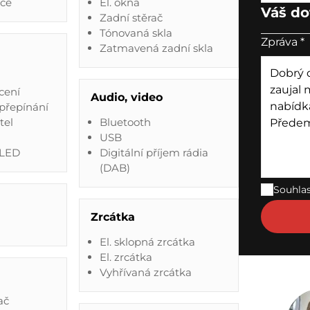
ace
El. okna
Váš do
Zadní stěrač
Tónovaná skla
Zpráva
*
Zatmavená zadní skla
cení
Audio, video
přepínání
tel
Bluetooth
USB
 LED
Digitální příjem rádia
(DAB)
Souhla
Zrcátka
El. sklopná zrcátka
El. zrcátka
Vyhřívaná zrcátka
ač