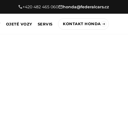
+420 482 465 060
honda@federalcars.cz
KONTAKT HONDA
Y
OJETÉ VOZY
SERVIS