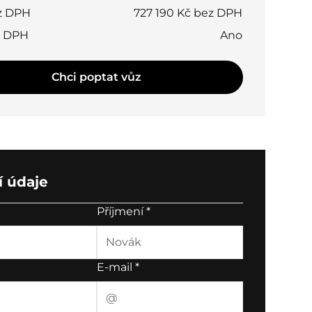
z DPH
727 190 Kč bez DPH
t DPH
Ano
Chci poptat vůz
 údaje
Příjmení
*
E-mail
*