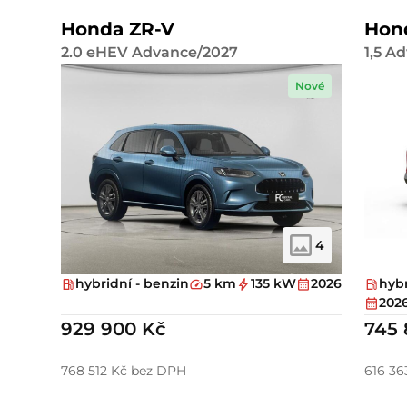
Honda ZR-V
Hon
2.0 eHEV Advance/2027
1,5 A
Nové
4
hybridní - benzin
5 km
135 kW
2026
hybr
202
929 900 Kč
745 
768 512 Kč bez DPH
616 36