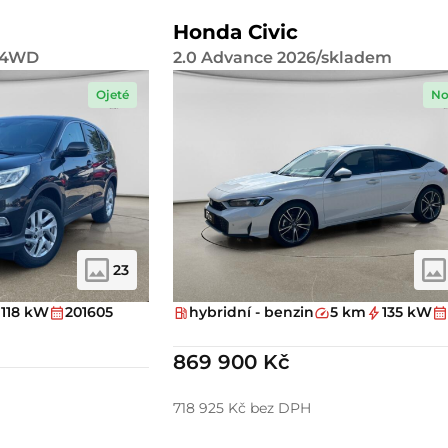
Honda Civic
e 4WD
2.0 Advance 2026/skladem
Ojeté
No
23
118 kW
201605
hybridní - benzin
5 km
135 kW
869 900 Kč
718 925 Kč bez DPH