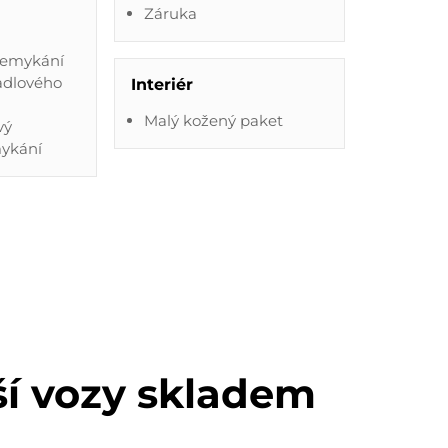
Záruka
demykání
zadlového
Interiér
Malý kožený paket
vý
mykání
ší vozy skladem