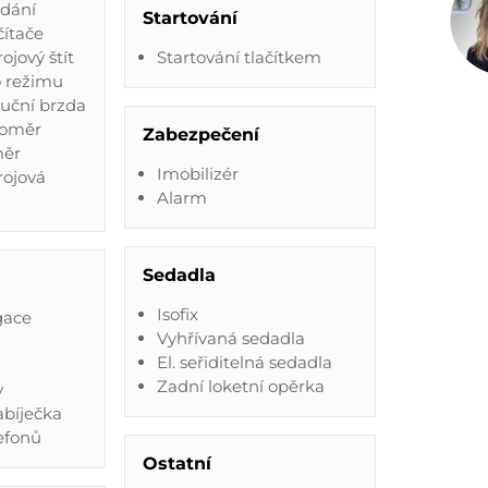
ádání
Startování
čítače
rojový štít
Startování tlačítkem
o režimu
ruční brzda
loměr
Zabezpečení
měr
Imobilizér
trojová
Alarm
Sedadla
Isofix
gace
Vyhřívaná sedadla
El. seřiditelná sedadla
Zadní loketní opěrka
y
abíječka
efonů
Ostatní