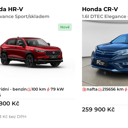
da HR-V
Honda CR-V
dvance Sport/skladem
1.6I DTEC Eleganc
Nové
idní - benzin
100 km
79 kW
nafta
215656 km
6
800 Kč
259 900 Kč
3 Kč bez DPH