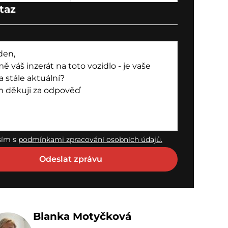
taz
sím s
podmínkami zpracování osobních údajů.
Blanka Motyčková