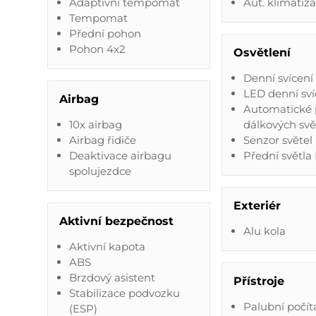
Adaptivní tempomat
Aut. klimatiz
Tempomat
Přední pohon
Pohon 4x2
Osvětlení
Denní svícení
LED denní sví
Airbag
Automatické 
10x airbag
dálkových svě
Airbag řidiče
Senzor světel
Deaktivace airbagu
Přední světla
spolujezdce
Exteriér
Aktivní bezpečnost
Alu kola
Aktivní kapota
ABS
Brzdový asistent
Přístroje
Stabilizace podvozku
Palubní počít
(ESP)