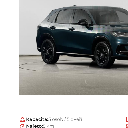
Kapacita:
5 osob / 5 dveří
Najeto:
5 km