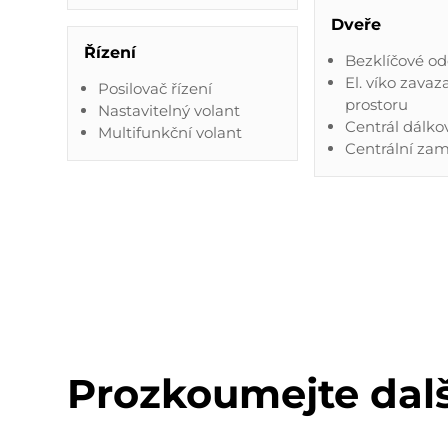
Dveře
Řízení
Bezklíčové o
El. víko zava
Posilovač řízení
prostoru
Nastavitelný volant
Centrál dálko
Multifunkční volant
Centrální za
Prozkoumejte dal