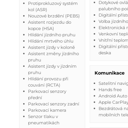
Dotykové ovl
Protiprokluzový systém
palubního po
kol (ASR)
Digitální příst
Nouzové brzdění (PEBS)
Volba jízdníh
Asistent rozjezdu do
Elektronická 
kopce (HSA)
Venkovní tep
Hlídání jízdního pruhu
Vnitřní teplo
Hlídání mrtvého úhlu
Digitální přís
Asistent jízdy v koloně
deska
Asistent změny jízdního
pruhu
Asistent jízdy v jízdním
pruhu
Komunikace
Hlídání provozu při
Satelitní navi
couvání (RCTA)
Hands free
Parkovací senzory
Android Auto
přední
Apple CarPla
Parkovací senzory zadní
Bezdrátová n
Parkovací kamera
mobilních tel
Senzor tlaku v
pneumatikách