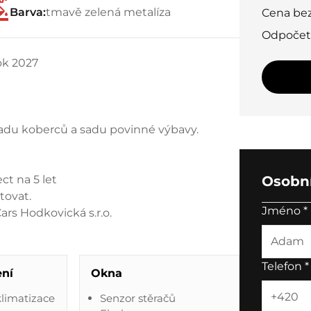
Barva:
tmavě zelená metalíza
Cena be
Odpoče
k 2027
sadu koberců a sadu povinné výbavy.
t na 5 let
Osobní
tovat.
Jméno
*
rs Hodkovická s.r.o.
Telefon
*
ení
Okna
limatizace
Senzor stěračů