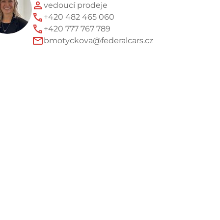
vedoucí prodeje
+420 482 465 060
+420 777 767 789
bmotyckova@federalcars.cz