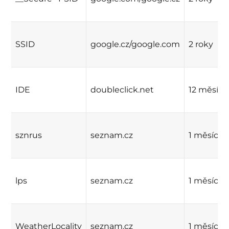
SSID
google.cz/google.com
2 roky
IDE
doubleclick.net
12 měsíců
sznrus
seznam.cz
1 měsíc
lps
seznam.cz
1 měsíc
WeatherLocality
seznam.cz
1 měsíc