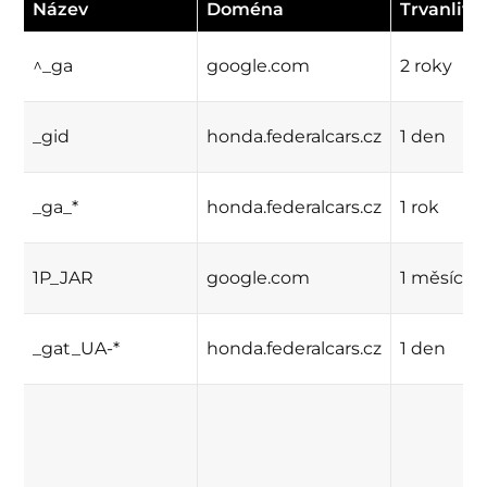
Název
Doména
Trvanlivo
^_ga
google.com
2 roky
_gid
honda.federalcars.cz
1 den
_ga_*
honda.federalcars.cz
1 rok
1P_JAR
google.com
1 měsíc
_gat_UA-*
honda.federalcars.cz
1 den