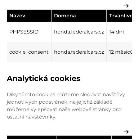
Název
Doména
Trvanlivost
PHPSESSID
honda.federalcars.cz
14 dní
cookie_consent
honda.federalcars.cz
12 měsíců
Analytická cookies
Díky těmto cookies můžeme sledovat návštěvy
jednotlivých podstránek, na jejichž základě
můžeme vylepšovat naše webové stránky pro
ostatní návštěvníky.