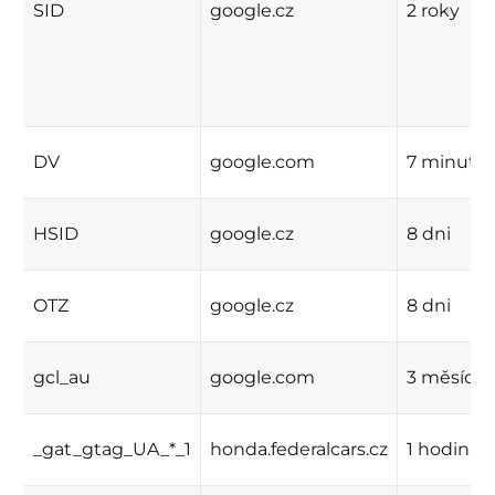
SID
google.cz
2 roky
DV
google.com
7 minut
HSID
google.cz
8 dni
OTZ
google.cz
8 dni
gcl_au
google.com
3 měsíce
_gat_gtag_UA_*_1
honda.federalcars.cz
1 hodina