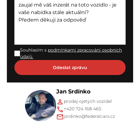
Souhlasím s
podmínkami zpracování osobních
údajů.
Jan Srdínko
prodej ojetých vozidel
+420 724 168 465
jsrdinko@federalcars.cz