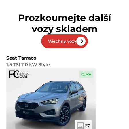
Prozkoumejte další
vozy skladem
Všechny vozy
Seat Tarraco
1.5 TSI 110 kW Style
Ojeté
27