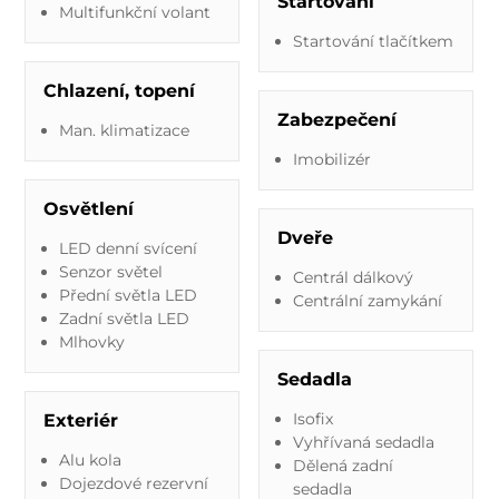
Startování
Multifunkční volant
Startování tlačítkem
Chlazení, topení
Zabezpečení
Man. klimatizace
Imobilizér
Osvětlení
Dveře
LED denní svícení
Senzor světel
Centrál dálkový
Přední světla LED
Centrální zamykání
Zadní světla LED
Mlhovky
Sedadla
Isofix
Exteriér
Vyhřívaná sedadla
Alu kola
Dělená zadní
Dojezdové rezervní
sedadla