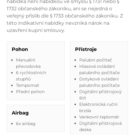
nabídka není nabídkou ve smyslu § 1731 nebo §
1732 občanského zákoníku, ani se nejedná o
veřejný příslib dle § 1733 občanského zákoníku. Z
této indikativní nabídky nevzniká nárok na
uzavření kupní smlouvy.
Pohon
Přístroje
Manuální
Palubní počítač
převodovka
Hlasové ovládání
6 rychlostních
palubního počítače
stupňů
Dotykové ovládání
Tempomat
palubního počítače
Přední pohon
Digitální přístrojový
štít
Elektronická ruční
brzda
Airbag
Venkovní teploměr
Digitální přístrojová
6x airbag
deska