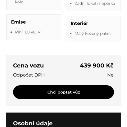
kolo
Zadní loketní opěrka
Emise
Interiér
Plní 'EURO VI'
Malý kožený paket
Cena vozu
439 900 Kč
Odpočet DPH
Ne
Chci poptat vůz
Osobní údaje