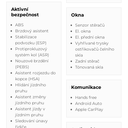
Aktivní
bezpečnost
Okna
ABS
Senzor stěračů
Brzdový asistent
El. okna
Stabilizace
El. přední okna
podvozku (ESP)
Vyhřívané trysky
Protiprokluzový
ostřikovačů čelního
systém kol (ASR)
skla
Nouzové brzdění
Zadní stěrač
(PEBS)
Tónovaná skla
Asistent rozjezdu do
kopce (HSA)
Hlídání jízdního
Komunikace
pruhu
Asistent změny
Hands free
jízdního pruhu
Android Auto
Asistent jízdy v
Apple CarPlay
jízdním pruhu
Sledování únavy
řidiče