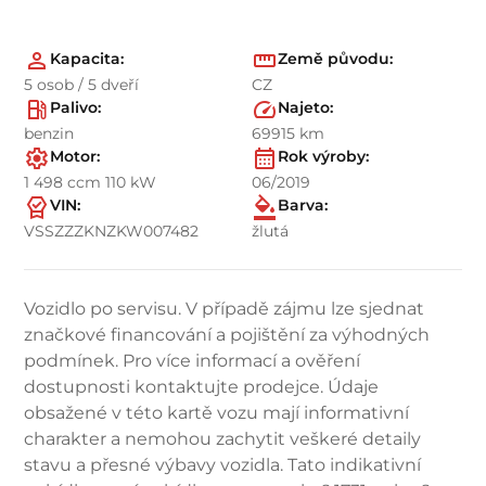
Kapacita:
Země původu:
5 osob / 5 dveří
CZ
Palivo:
Najeto:
benzin
69915 km
Motor:
Rok výroby:
1 498 ccm 110 kW
06/2019
VIN:
Barva:
VSSZZZKNZKW007482
žlutá
Vozidlo po servisu. V případě zájmu lze sjednat
značkové financování a pojištění za výhodných
podmínek. Pro více informací a ověření
dostupnosti kontaktujte prodejce. Údaje
obsažené v této kartě vozu mají informativní
charakter a nemohou zachytit veškeré detaily
stavu a přesné výbavy vozidla. Tato indikativní